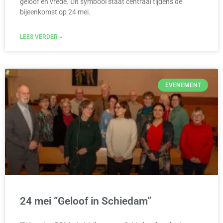
geloof en vrede. Dit symbool staat centraal tijdens de
bijeenkomst op 24 mei.
LEES VERDER »
EVENEMENT
24 mei “Geloof in Schiedam”