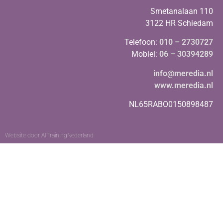
Smetanalaan 110
3122 HR Schiedam
Telefoon:
010 – 2730727
Mobiel:
06 – 30394289
info@meredia.nl
www.meredia.nl
NL65RABO0150898487
Website door
AITrainingNederland