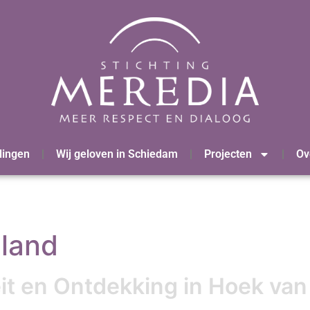
lingen
Wij geloven in Schiedam
Projecten
Ov
land
eit en Ontdekking in Hoek van