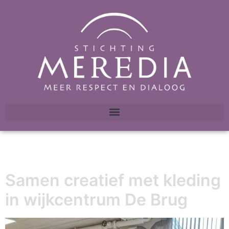
Samen creatief met kleding
in wijkcentrum De Brug