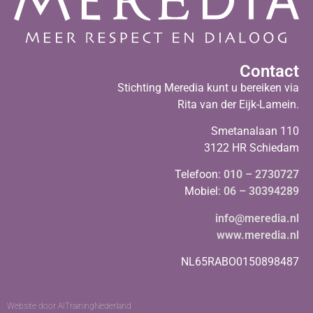
Contact
Stichting Meredia kunt u bereiken via
Rita van der Eijk-Lamein.
Smetanalaan 110
3122 HR Schiedam
Telefoon:
010 – 2730727
Mobiel:
06 – 30394289
info@meredia.nl
www.meredia.nl
NL65RABO0150898487
Website door
AITrainingNederland